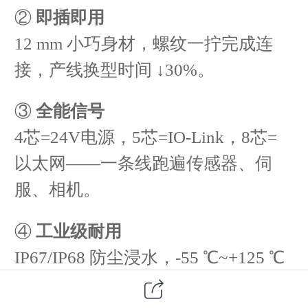
②
即插即用
12 mm 小巧身材，螺纹一拧完成连
接，产线换型时间 ↓30%。
③
全能信号
4芯=24V电源，5芯=IO-Link，8芯=
以太网——一条线跑遍传感器、伺
服、相机。
④
工业级耐用
IP67/IP68 防尘浸水，-55 ℃~+125 ℃
宽温，盐雾1000h，振动30g——车间